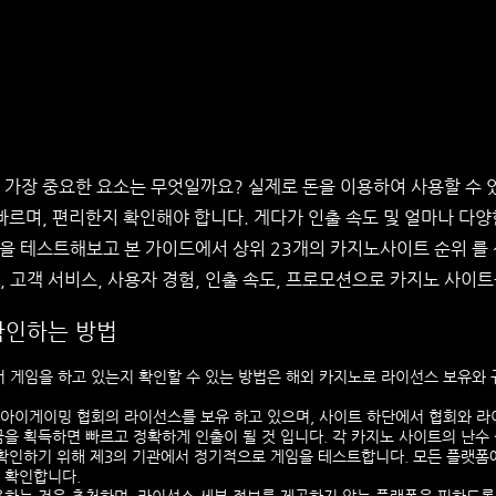
가장 중요한 요소는 무엇일까요? 실제로 돈을 이용하여 사용할 수 있
 빠르며, 편리한지 확인해야 합니다. 게다가 인출 속도 및 얼마나 
용성을 테스트해보고 본 가이드에서 상위 23개의 카지노사이트 순위 를
, 고객 서비스, 사용자 경험, 인출 속도, 프로모션으로 카지노 사이
확인하는 방법
게임을 하고 있는지 확인할 수 있는 방법은 해외 카지노로 라이선스 보유와 
아이게이밍 협회의 라이선스를 보유 하고 있으며, 사이트 하단에서 협회와 라이
금을 획득하면 빠르고 정확하게 인출이 될 것 입니다. 각 카지노 사이트의 난수
 확인하기 위해 제3의 기관에서 정기적으로 게임을 테스트합니다. 모든 플랫
 확인합니다.