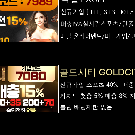
신규가입 [ 1+1 , 3+3 , 10+
매충15%
실시간스포츠/단폴
​매일 출석이벤트/미니게임/
골드시티 GOLDCI
신규가입 스포츠
40% 매충
카지노 첫충 5% 매충 3% 지급 
​롤링 배팅제한 없음