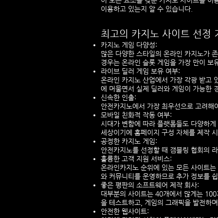
이 모든 요소를 갖춘 카지노 사이트를 이
이용하고 있는지 알 수 있습니다.
최고의 카지노 사이트 선정 
카지노 게임 다양성:
많은 다양한 스타일의 온라인 카지노가 존
경우는 온라인 슬롯 게임을 가장 만이 보
라이브 딜러 게임 보유 여부:
온라인 카지노 산업에서 가장 각광 받고 
에 머물면서 실제 딜러와 게임이 가능한 경
신속한 인출:
안전카지노에서 가장 최우선으로 고려해야할
모바일 친화적 작동 여부:
시대가 변함에 따라 플랫폼들도 다양하게 
세상이기에 홈페이지 구성 자체를 제작 시
공정한 카지노 게임:
안전카지노를 선정할 때 갬블링 협회의 라
훌륭한 고객 지원 서비스:
온라인카지노 순위에 있는 모든 사이트는 
와 커뮤니티를 운영하므로 추가 정보를 쉽
좋은 평판의 소프트웨어 제작 회사:
대부분의 사이트는 40개에서 많게는 10
을 테스트하고, 게임의 그래픽을 발전하며
안전한 웹사이트: