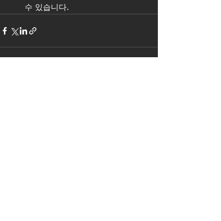
수 있습니다.
전체 보기
최근 게시물