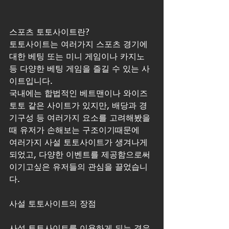
스포츠 토토사이트란?
토토사이트는 여러가지 스포츠 경기에 
대한 베팅 또는 미니 게임이나 카지노 
등 다양한 베팅 게임을 즐길 수 있는 사
이트입니다.
국내에는 합법적인 베트맨이나 와이즈
토토 같은 사이트가 있지만, 배당과 경
기구성 등 여러가지 요소를 고려해봤을
때 유저가 손해보는 구조이기때문에
여러가지 사설 토토사이트가 생겨나게
되었고, 다양한 이벤트를 제공함으로써 
이기고싶은 유저들의 관심을 끌었습니
다.
사설 토토사이트의 장점
사설 토토사이트를 이용하게 되는 경우 