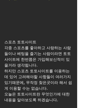
스포츠 토토사이트
각종 스포츠를 좋아하고 사랑하는 사람
들이나 베팅을 즐기는 사람이라면 토토
사이트에 한번쯤은 가입해보신적이 있
을거라 생각됩니다.
하지만 스포츠 토토사이트를 이용하는
데 있어 고려해야할 사항들이 여러가지 
있기때문에, 무작정 찾은곳이라 해서 쉽
게 이용할 수는 없습니다.
오늘은 토토사이트란 무엇인가에 대한 
내용을 알아보도록 하겠습니다.