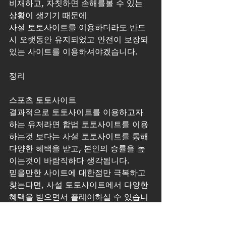
비재하고, 자칫하면 손해를볼 수 있는 
상황이 생기기 때문에
사설 토토사이트를 이용하더라도 반드
시 오랫동안 유지되었고 안전이 보장되
있는 사이트를 이용하셔야겠습니다.
정리
스포츠 토토사이트
결과적으로 토토사이트를 이용하고자 
하는 유저라면 합법 토토사이트를 이용
하는것 보다는 사설 토토사이트를 통해
다양한 혜택을 받고, 본인의 승률을 높
이는것이 바람직하다 생각됩니다.
믿을만한 사이트에 대한점만 극복하고 
찾는다면, 사설 토토사이트에서 다양한 
혜택을 받으면서 플레이하실 수 있습니
다.