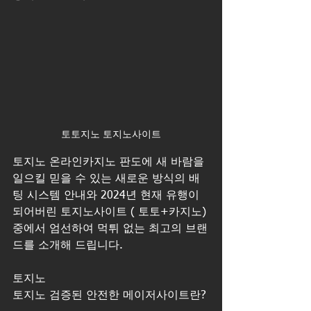
토토지노 토지노사이트
토지노 온라인카지노 판도에 새 바람을 
일으킬 믿을 수 있는 새로운 방식의 배
팅 시스템 안내와 2024년 현재 유행이 
되어버린 토지노사이트 ( 토토+카지노) 
중에서 엄선하여 먹튀 없는 최고의 브랜
드를 소개해 드립니다.
토지노
토지노 검증된 안전한 메이저사이트란?