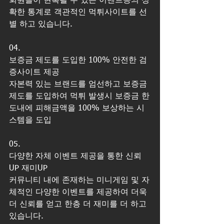
회원들이 현혹될 수 있는 이벤트등의 정
확한 통계로 객관적인 먹튀사이트를 선
별 하고 있습니다.
04.
보증금 제도를 도입한 100% 안전한 검
증사이트 제공
자본력 있는 브랜드를 엄선하고 보증금
제도를 도입하여 먹튀 발생시 보증금 한
도내에 피해금액을 100% 보상하는 시
스템을 도입
05.
다양한 자체 이벤트 제공을 통한 신뢰
UP 재미UP
커뮤니티 내에 존재하는 미니게임 및 자
체적인 다양한 이벤트를 제공하여 더욱 
더 신뢰를 얻고 한층 더 재미를 더 하고 
있습니다.