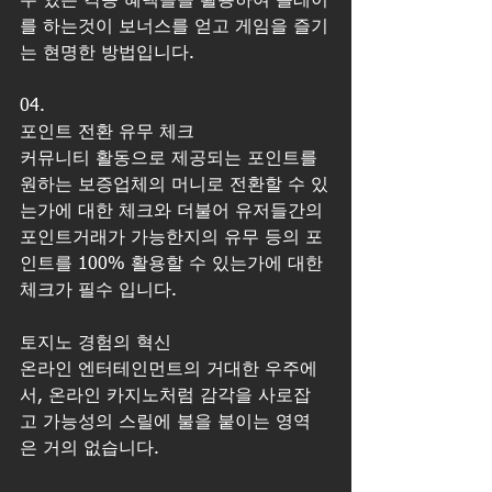
수 있는 각종 혜택들을 활용하여 플레이
를 하는것이 보너스를 얻고 게임을 즐기
는 현명한 방법입니다.
04.
포인트 전환 유무 체크
커뮤니티 활동으로 제공되는 포인트를 
원하는 보증업체의 머니로 전환할 수 있
는가에 대한 체크와 더불어 유저들간의 
포인트거래가 가능한지의 유무 등의 포
인트를 100% 활용할 수 있는가에 대한 
체크가 필수 입니다.
토지노 경험의 혁신
온라인 엔터테인먼트의 거대한 우주에
서, 온라인 카지노처럼 감각을 사로잡
고 가능성의 스릴에 불을 붙이는 영역
은 거의 없습니다. 